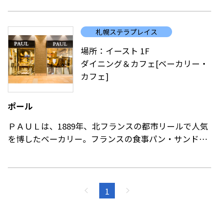
業以来貫いてきた均一価格。
ストアコンセプトである「うまい！を気がねなく！」
札幌ステラプレイス
を実現するため、こだわりのたれは創業当時から受け
継がれ、国産鶏肉を使用し店舗で串打ちをしていま
場所：イースト 1F
す。
ダイニング＆カフェ[ベーカリー・
ぜひ私たちの店舗でお楽しみください！
カフェ]
皆様のご来店を心よりお待ちしております。
ポール
ＰＡＵＬは、1889年、北フランスの都市リールで人気
を博したベーカリー。フランスの食事パン・サンドイ
ッチ・菓子類はフランスと同じ味に再現した本格派、
カフェもある店内はフランスのパン屋を表現する内装
です。パンを通じてフランスの食文化を発信するＰＡ
ＵＬは今や、世界40ヵ国以上でオープンし、感度の高
1
い街に立地。
知的でおしゃれな札幌のお客様をお迎えします。