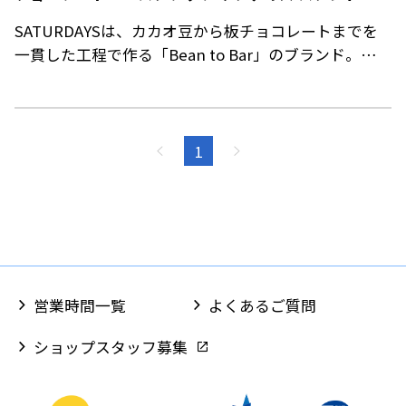
SATURDAYSは、カカオ豆から板チョコレートまでを
一貫した工程で作る「Bean to Bar」のブランド。
アメリカ西海岸で起こり、今や世界中にフォロワーの
いるクラフト・ムーブメントのスピリットを受け継ぎ
ながら、手作り・高品質にこだわったオリジナルのも
のづくりを札幌で行っています。
1
新しくオープンする「Chocolate ＆ Espresso
SATURDAYS Stand」は、テイクアウト中心に、手軽
に本格的なチョコレートとエスプレッソを楽しめるミ
ニマルなカフェ。
「チョコラテ」や「カフェモカ」、「チョコシェイ
ク」、「ブラウニー」などのバラエティ豊かなメニュ
営業時間一覧
よくあるご質問
ーを堪能でき、Bean to Barの新たな可能性の発信源に
なっていきます。
ショップスタッフ募集